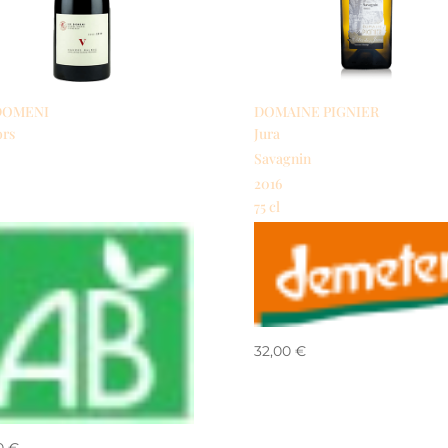
DOMENI
DOMAINE PIGNIER
rs
Jura
Savagnin
2016
75 cl
32,00
€