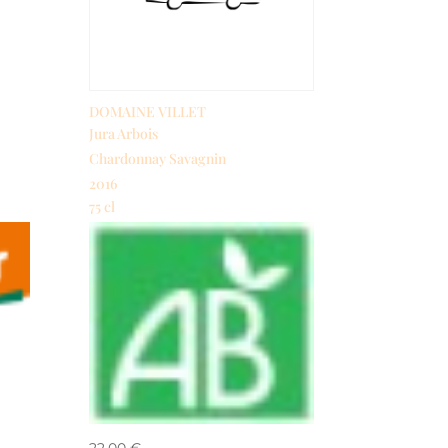
DOMAINE VILLET
Jura Arbois
Chardonnay Savagnin
2016
75 cl