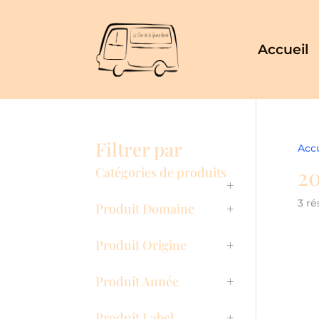
Accueil
Filtrer par
Accu
20
Catégories de produits
+
3 ré
Produit Domaine
+
Produit Origine
+
Produit Année
+
Produit Label
+