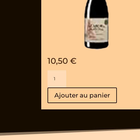
10,50
€
quantité
de
Le
Ajouter au panier
Canon
du
Maréchal