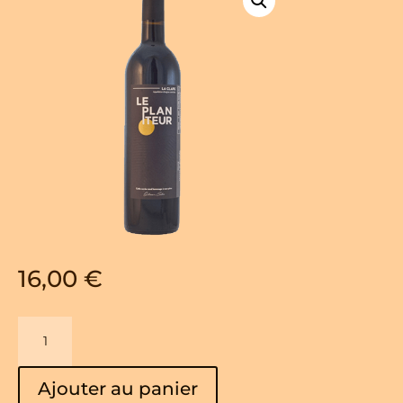
16,00
€
quantité
de
Le
Ajouter au panier
Planteur