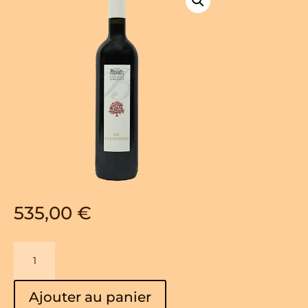
535,00
€
quantité
de
Les
Ajouter au panier
Garouilhas