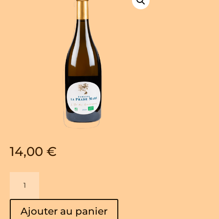
14,00
€
quantité
de
L'Or
Ajouter au panier
des